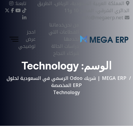
المملكة العربية السعودية، الرياض، الطريق
تابعنا:
الدائري الشرقي، المخرج 10 و11
info@megaerp.net
من نحن
خدماتنا
القطاعات التي
احجز
نخدمها
عرض
دراسات الحالة
توضيحي
شركاء النجاح
الوسم:
Technology
MEGA ERP | شريك Odoo الرسمي في السعودية لحلول
ERP المخصصة
Technology