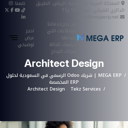
المملكة العربية السعودية، الرياض، الطريق
تابعنا:
الدائري الشرقي، المخرج 10 و11
info@megaerp.net
من نحن
خدماتنا
القطاعات التي
احجز
نخدمها
عرض
دراسات الحالة
توضيحي
شركاء النجاح
Architect Design
MEGA ERP | شريك Odoo الرسمي في السعودية لحلول
ERP المخصصة
Architect Design
Tekz Services