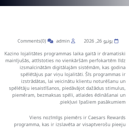
يونيو 26, 2026
admin
Comments(0)
Kazino lojalitātes programmas laika gaitā ir dramatiski
mainījušās, attīstoties no vienkāršām perfokartēm līdz
izsmalcinātām digitālajām sistēmām, kas godina
spēlētājus par viņu lojalitāti. Šīs programmas ir
izstrādātas, lai veicinātu klientu noturēšanu un
spēlētāju iesaistīšanos, piedāvājot dažādus stimulus,
piemēram, bezmaksas spēli, atlaides ēdināšanai un
piekļuvi īpašiem pasākumiem.
Viens nozīmīgs piemērs ir Caesars Rewards
programma, kas ir izslavēta ar visaptverošu pieeju