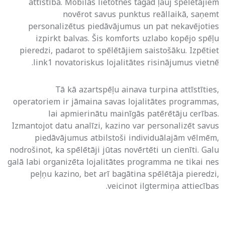
attīstībā. Mobilās lietotnes tagad ļauj spēlētājiem
novērot savus punktus reāllaikā, saņemt
personalizētus piedāvājumus un pat nekavējoties
izpirkt balvas. Šis komforts uzlabo kopējo spēļu
pieredzi, padarot to spēlētājiem saistošāku. Izpētiet
.
link1
novatoriskus lojalitātes risinājumus vietnē
Tā kā azartspēļu ainava turpina attīstīties,
operatoriem ir jāmaina savas lojalitātes programmas,
lai apmierinātu mainīgās patērētāju cerības.
Izmantojot datu analīzi, kazino var personalizēt savus
piedāvājumus atbilstoši individuālajām vēlmēm,
nodrošinot, ka spēlētāji jūtas novērtēti un cienīti. Galu
galā labi organizēta lojalitātes programma ne tikai nes
peļņu kazino, bet arī bagātina spēlētāja pieredzi,
veicinot ilgtermiņa attiecības.