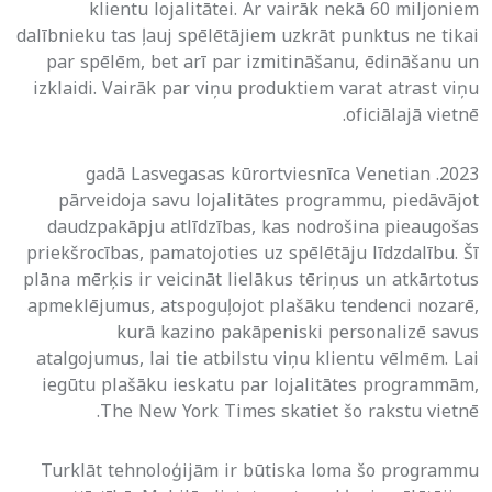
klientu lojalitātei. Ar vairāk nekā 60 miljoniem
dalībnieku tas ļauj spēlētājiem uzkrāt punktus ne tikai
par spēlēm, bet arī par izmitināšanu, ēdināšanu un
izklaidi. Vairāk par viņu produktiem varat atrast viņu
.
oficiālajā vietnē
2023. gadā Lasvegasas kūrortviesnīca Venetian
pārveidoja savu lojalitātes programmu, piedāvājot
daudzpakāpju atlīdzības, kas nodrošina pieaugošas
priekšrocības, pamatojoties uz spēlētāju līdzdalību. Šī
plāna mērķis ir veicināt lielākus tēriņus un atkārtotus
apmeklējumus, atspoguļojot plašāku tendenci nozarē,
kurā kazino pakāpeniski personalizē savus
atalgojumus, lai tie atbilstu viņu klientu vēlmēm. Lai
iegūtu plašāku ieskatu par lojalitātes programmām,
.
The New York Times
skatiet šo rakstu vietnē
Turklāt tehnoloģijām ir būtiska loma šo programmu