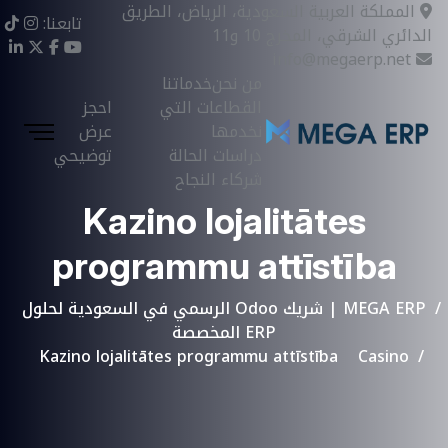
المملكة العربية السعودية، الرياض، الطريق
تابعنا:
الدائري الشرقي، المخرج 10 و11
info@megaerp.net
من نحن
خدماتنا
القطاعات التي
احجز
نخدمها
عرض
دراسات الحالة
توضيحي
شركاء النجاح
Kazino lojalitātes
programmu attīstība
MEGA ERP | شريك Odoo الرسمي في السعودية لحلول
ERP المخصصة
Kazino lojalitātes programmu attīstība
Casino