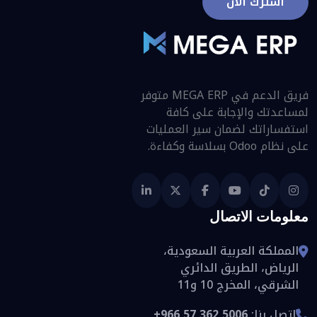
اشترك الآن
فريق الدعم في MEGA ERP متوفر
لمساعدتك والإجابة على كافة
استفساراتك لضمان سير العمليات
على نظام Odoo بسلاسة وكفاءة.
معلومات الاتصال
المملكة العربية السعودية،
الرياض، الطريق الدائري
الشرقي، المخرج 10 و11
اتصل بنا:
+966 57 362 5006