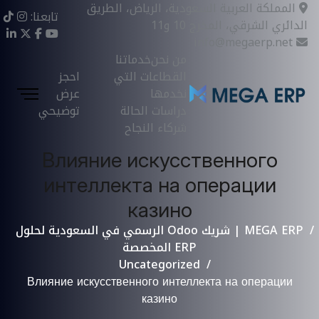
المملكة العربية السعودية، الرياض، الطريق
تابعنا:
الدائري الشرقي، المخرج 10 و11
info@megaerp.net
من نحن
خدماتنا
القطاعات التي
احجز
نخدمها
عرض
دراسات الحالة
توضيحي
شركاء النجاح
Влияние искусственного
интеллекта на операции
казино
MEGA ERP | شريك Odoo الرسمي في السعودية لحلول
ERP المخصصة
Uncategorized
Влияние искусственного интеллекта на операции
казино