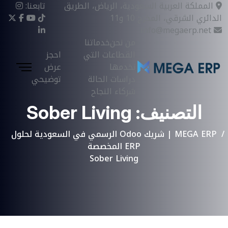
المملكة العربية السعودية، الرياض، الطريق
تابعنا:
الدائري الشرقي، المخرج 10 و11
info@megaerp.net
من نحن
خدماتنا
القطاعات التي
احجز
نخدمها
عرض
دراسات الحالة
توضيحي
شركاء النجاح
التصنيف:
Sober Living
MEGA ERP | شريك Odoo الرسمي في السعودية لحلول
ERP المخصصة
Sober Living