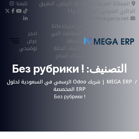
المملكة العربية السعودية، الرياض، الطريق
تابعنا:
الدائري الشرقي، المخرج 10 و11
info@megaerp.net
من نحن
خدماتنا
القطاعات التي
احجز
نخدمها
عرض
دراسات الحالة
توضيحي
شركاء النجاح
التصنيف:
! Без рубрики
MEGA ERP | شريك Odoo الرسمي في السعودية لحلول
ERP المخصصة
! Без рубрики